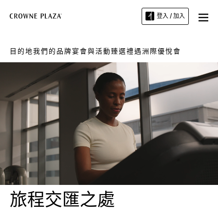
登入 / 加入
目的地
我們的品牌
宴會與活動
臻選禮遇
洲際優悅會
Loaded
:
Unmute
100.00%
旅程交匯之處