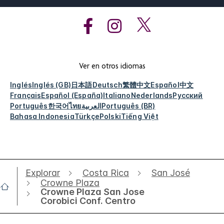
Ver en otros idiomas
Inglés
Inglés (GB)
日本語
Deutsch
繁體中文
Español
中文
Français
Español (España)
Italiano
Nederlands
Русский
Português
한국어
ไทย
العربية
Português (BR)
Bahasa Indonesia
Türkçe
Polski
Tiếng Việt
Explorar
Costa Rica
San José
Crowne Plaza
Crowne Plaza San Jose
Corobici Conf. Centro