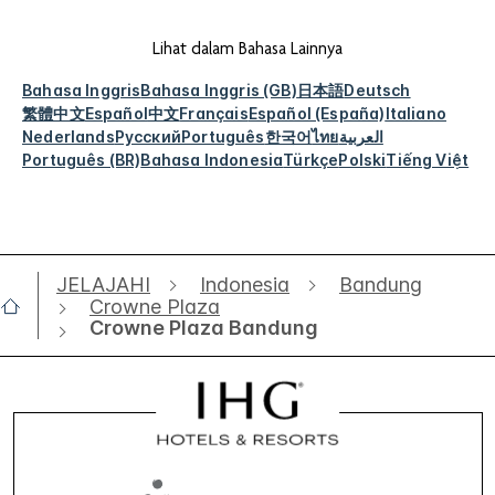
Lihat dalam Bahasa Lainnya
Bahasa Inggris
Bahasa Inggris (GB)
日本語
Deutsch
繁體中文
Español
中文
Français
Español (España)
Italiano
Nederlands
Русский
Português
한국어
ไทย
العربية
Português (BR)
Bahasa Indonesia
Türkçe
Polski
Tiếng Việt
JELAJAHI
Indonesia
Bandung
Crowne Plaza
Crowne Plaza Bandung