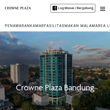
Log Masuk / Bergabung
PENAWARAN
KAMAR
FASILITAS
MAKAN MALAM
AREA 
Crowne Plaza
Bandung