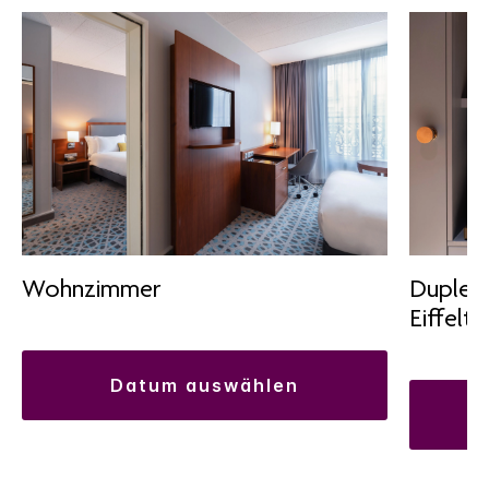
Wohnzimmer
Duplex-
Eiffelt
datum auswählen