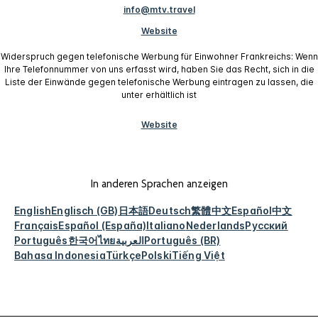
info@mtv.travel
Website
Widerspruch gegen telefonische Werbung für Einwohner Frankreichs: Wenn
Ihre Telefonnummer von uns erfasst wird, haben Sie das Recht, sich in die
Liste der Einwände gegen telefonische Werbung eintragen zu lassen, die
unter erhältlich ist
Website
In anderen Sprachen anzeigen
English
Englisch (GB)
日本語
Deutsch
繁體中文
Español
中文
Français
Español (España)
Italiano
Nederlands
Русский
Português
한국어
ไทย
العربية
Português (BR)
Bahasa Indonesia
Türkçe
Polski
Tiếng Việt